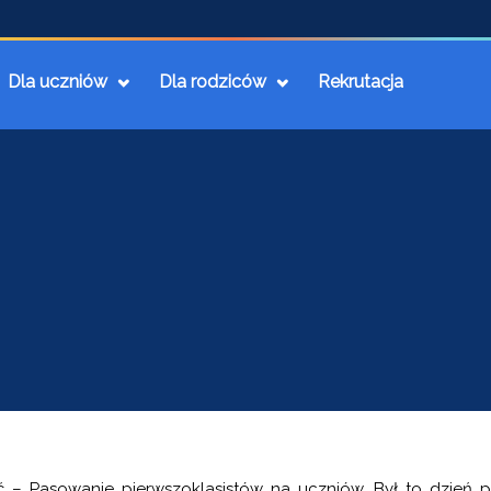
Dla uczniów
Dla rodziców
Rekrutacja
 – Pasowanie pierwszoklasistów na uczniów. Był to dzień p