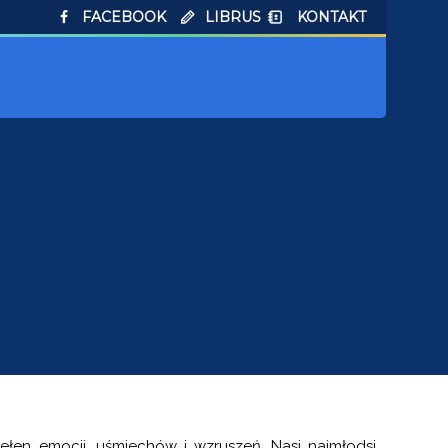
FACEBOOK
LIBRUS
KONTAKT
ełen emocji, uśmiechów i wzruszeń. Nasi najmłodsi