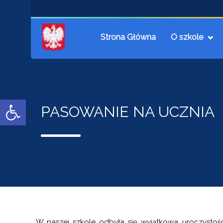
Strona Główna
O szkole
Open toolbar
PASOWANIE NA UCZNIA
W naszej szkole odbyła się wyjątkowa uroczystość