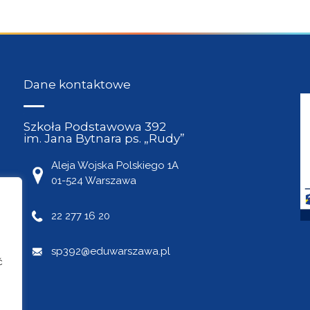
Dane kontaktowe
Szkoła Podstawowa 392
im. Jana Bytnara ps. „Rudy”
Aleja Wojska Polskiego 1A
01-524 Warszawa
22 277 16 20
sp392@eduwarszawa.pl
ć