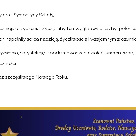
y oraz Sympatycy Szkoły,
czniejsze życzenia. Życzę, aby ten wyjątkowy czas był pełen 
h napełniły serca nadzieją, życzliwością i wzajemnym zrozumi
yzwania, satysfakcję z podejmowanych działań, umocni wiarę we
czności.
az szczęśliwego Nowego Roku.