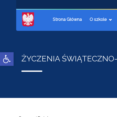
Strona Główna
O szkole
Open toolbar
ŻYCZENIA ŚWIĄTECZN