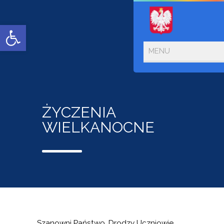
Open toolbar
ŻYCZENIA
WIELKANOCNE
Szanowni Państwo, Drodzy Uczniowie,